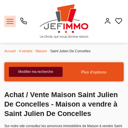
Accueil
A vendre
Maison
Saint Julien De Concelles
Acheter
Louer
Plus d'options
Modifier ma recherche
Vendre
Achat / Vente Maison Saint Julien
Faire gérer
De Concelles - Maison a vendre à
Saint Julien De Concelles
Estimer
Sur notre site consultez les annonces immobilière de Maison à vendre Saint