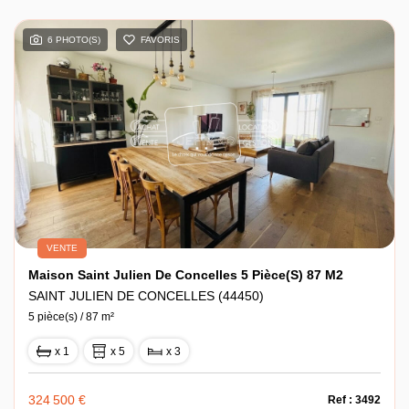
6 PHOTO(S)
FAVORIS
VENTE
Maison Saint Julien De Concelles 5 Pièce(s) 87 M2
SAINT JULIEN DE CONCELLES (44450)
5 pièce(s) / 87 m²
x 1
x 5
x 3
324 500 €
Ref : 3492