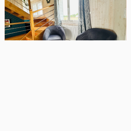
VENTE
Maison Saint Julien De Concelles 7 Pièce(s) 191.91 M2
SAINT JULIEN DE CONCELLES (44450)
7 pièce(s) / 191.91 m²
x 2
x 7
x 6
398 000 €
Ref : 3507
dont 4.19% TTC d'honoraires