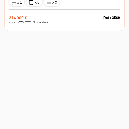
x 1
x 5
x 3
314 000 €
Ref : 3569
dont 4.67% TTC d'honoraires