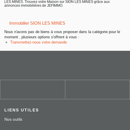
LES MINES. Trouvez votre Maison sur SION LES MINES grâce aux
Entreprise
annonces immobilières de JEFIMMO.
Nos agences
Immobilier SION LES MINES
Nous n'avons pas de biens à vous proposer dans la catégorie pour le
moment , plusieurs options s'offrent à vous :
Transmettez-nous votre demande
LIENS UTILES
Nos outils