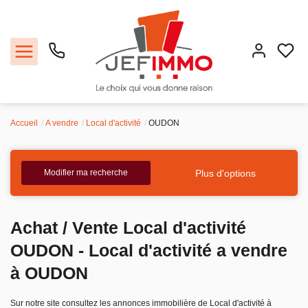
Accueil
A vendre
Local d'activité
OUDON
Acheter
Louer
Plus d'options
Modifier ma recherche
Vendre
Achat / Vente Local d'activité
Faire gérer
OUDON - Local d'activité a vendre
à OUDON
Estimer
Sur notre site consultez les annonces immobilière de Local d'activité à