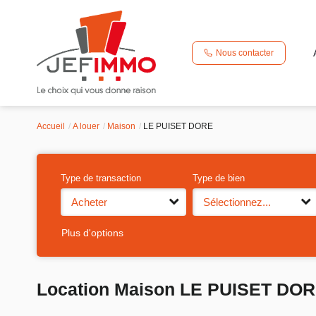
Nous contacter
Accueil
A louer
Maison
LE PUISET DORE
Type de transaction
Type de bien
Acheter
Sélectionnez...
Plus d'options
Location Maison LE PUISET DOR