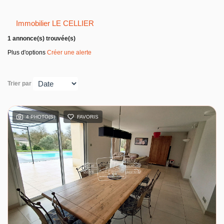
Entreprise
Immobilier LE CELLIER
Nos agences
1 annonce(s) trouvée(s)
Plus d'options
Créer une alerte
Trier par
4 PHOTO(S)
FAVORIS