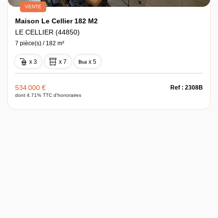
VENTE
Maison Le Cellier 182 M2
LE CELLIER (44850)
7 pièce(s) / 182 m²
x 3
x 7
x 5
534 000 €
Ref : 2308B
dont 4.71% TTC d'honoraires