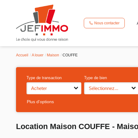
Nous contacter
Accueil
A louer
Maison
COUFFE
Type de transaction
Type de bien
Acheter
Sélectionnez...
Plus d'options
Location Maison COUFFE - Maiso