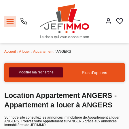
Accueil
A louer
Appartement
ANGERS
Acheter
Louer
Plus d'options
Modifier ma recherche
Vendre
Location Appartement ANGERS -
Faire gérer
Appartement a louer à ANGERS
Estimer
Sur notre site consultez les annonces immobilière de Appartement à louer
ANGERS. Trouvez votre Appartement sur ANGERS grâce aux annonces
immobilières de JEFIMMO.