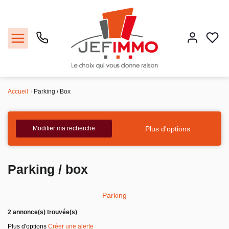
Accueil
Parking / Box
Acheter
Louer
Plus d'options
Modifier ma recherche
Vendre
Parking / box
Faire gérer
Parking
Estimer
2 annonce(s) trouvée(s)
Plus d'options
Créer une alerte