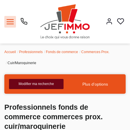
Accueil
Professionnels
Fonds de commerce
Commerces Prox.
Acheter
Cuir/Maroquinerie
Louer
Plus d'options
Modifier ma recherche
Vendre
Faire gérer
Professionnels fonds de
commerce commerces prox.
Estimer
cuir/maroquinerie