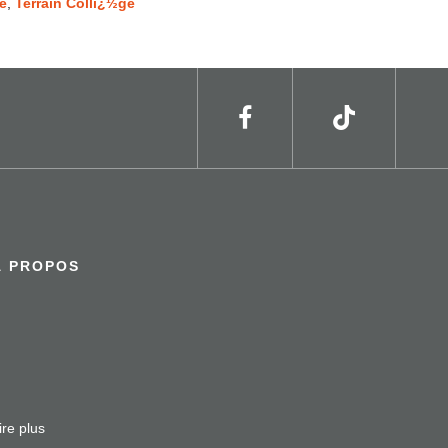
e
,
Terrain Collï¿½ge
À PROPOS
ire plus