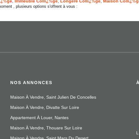
lï¿½ge
,
Immeuble Collï¿½ge
,
Longère Collï¿½ge
,
Maison Collï¿½g
ment , plusieurs options s'offrent à vous :
NOS ANNONCES
Maison À Vendre, Saint Julien De Concelles
Maison À Vendre, Divatte Sur Loire
Appartement À Louer, Nantes
Maison À Vendre, Thouare Sur Loire
L
Maison À Vendre, Saint Mars Du Desert