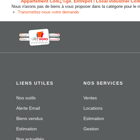
Appartement Collï¿½ge
,
Entrepôt / Local industriel Col
Nous n'avons pas de biens à vous proposer dans la catégorie pour le mo
Transmettez-nous votre demande
LIENS UTILES
NOS SERVICES
Nos outils
Ventes
Alerte Email
Locations
Biens vendus
Estimation
Estimation
Gestion
Nos actualités