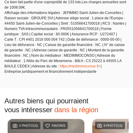
Ce bien fait partie d'une copropriété de 133 lots.Les charges annuelles sont
de 1008.09€.
Affichage des informations légales : JEFIMMO Saint-Julien-de-Concelles |
Raison sociale : GROUPE SVI | Adresse siège social : 1 place de l'Europe -
44450 Saint-Julien-de-Concelles | Siret : 51056641700018 | RCS : Nantes |
Numero TVA Intracommunautaire : FR0551056641700018 | Forme
juridique : SAS | Capital social : 60 000€ | Assurance RCP : U272407 |
Carte T : CPI 4401 2016 000 004 742 | Date de délivrance : 0000-00-00 |
Lieu de délivrance : NC | Caisse de garantie financière : NC. | N° de caisse
de garantie : NC | Adresse caisse de garantie : NC | Montant de la garantie
financière : NC | Nom du médiateur : MEDIMMOCONSO | Adresse du
médiateur : 1 Allée du Parc de Mesemena - Bât A - CS 25222 à 44505 LA
BAULE CEDEX | Adresse du site :
https://medimmoconso.fr/
|
Entreprise juridiquement et financièrement indépendante
Autres biens qui pourraient
vous intéresser
dans la région
4 PHOTO(S)
FAVORIS
9 PHOTO(S)