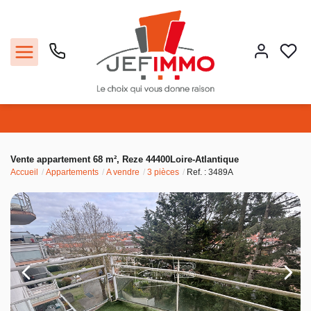
Acheter
Vente appartement 68 m², Reze 44400Loire-Atlantique
Accueil
Appartements
A vendre
3 pièces
Ref. : 3489A
Louer
Vendre
Faire gérer
Estimer