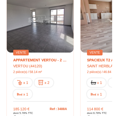
VENTE
VENTE
APPARTEMENT VERTOU - 2 PIECES
VERTOU (44120)
SAINT HERBLAIN
2 pièce(s) / 58.14 m²
2 pièce(s) / 46.84 m²
x 1
x 2
x 1
x 1
x 1
185 120 €
114 800 €
Ref : 3488A
dont 5.78% TTC
dont 6.79% TTC