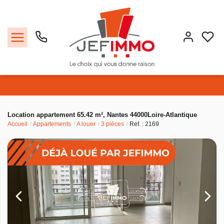
Acheter
Location appartement 65.42 m², Nantes 44000Loire-Atlantique
Accueil
Appartements
A louer
3 pièces
Ref. : 2169
Louer
Vendre
Faire gérer
Estimer