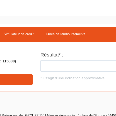
Simulateur de crédit
Durée de remboursements
| Raison sociale : GROUPE SVI | Adresse siège social : 1 place de l'Europe - 44450