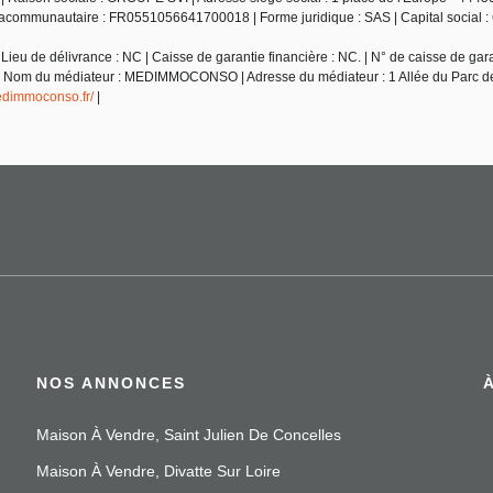
racommunautaire : FR0551056641700018 | Forme juridique : SAS | Capital social : 
ieu de délivrance : NC | Caisse de garantie financière : NC. | N° de caisse de gara
 NC | Nom du médiateur : MEDIMMOCONSO | Adresse du médiateur : 1 Allée du Parc
medimmoconso.fr/
|
NOS ANNONCES
Maison À Vendre, Saint Julien De Concelles
Maison À Vendre, Divatte Sur Loire