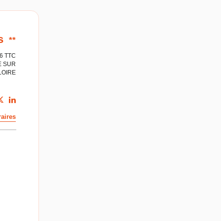
s
**
26 TTC
E SUR
LOIRE
aires