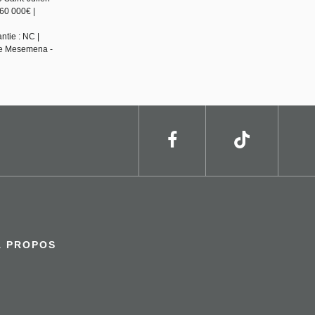
60 000€ |
ntie : NC |
 de Mesemena -
À PROPOS