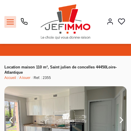
Acheter
Location maison 110 m², Saint julien de concelles 44450Loire-
Atlantique
Louer
Accueil
A louer
Ref. : 2355
Vendre
Faire gérer
Estimer