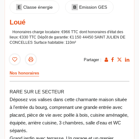
E
Classe énergie
B
Emission GES
Loué
Honoraires charge locataire: €966 TTC
dont honoraires d'état des
lieux: €330 TTC
Dépôt de garantie: €1 150
44450 SAINT JULIEN DE
CONCELLES
Surface habitable: 110m²
Partager :
Nos honoraires
RARE SUR LE SECTEUR
Déposez vos valises dans cette charmante maison située
à l'entrée du bourg, comprenant une grande entrée avec
placard, pièce de vie avec poêle à bois, cuisine aménagée,
équipée, arrière cuisine, 3 chambres, salle d'eau et WC
séparés.
Grand jardin avec terrasse. Un garage et un grenier.