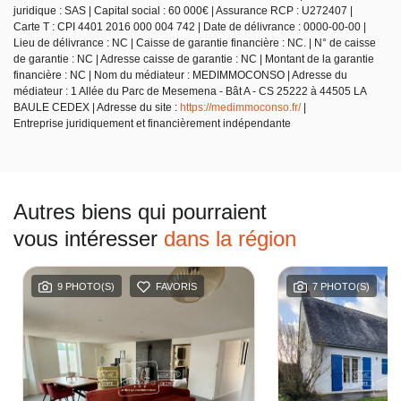
juridique : SAS | Capital social : 60 000€ | Assurance RCP : U272407 |
Carte T : CPI 4401 2016 000 004 742 | Date de délivrance : 0000-00-00 |
Lieu de délivrance : NC | Caisse de garantie financière : NC. | N° de caisse
de garantie : NC | Adresse caisse de garantie : NC | Montant de la garantie
financière : NC | Nom du médiateur : MEDIMMOCONSO | Adresse du
médiateur : 1 Allée du Parc de Mesemena - Bât A - CS 25222 à 44505 LA
BAULE CEDEX | Adresse du site :
https://medimmoconso.fr/
|
Entreprise juridiquement et financièrement indépendante
Autres biens qui pourraient
vous intéresser
dans la région
9 PHOTO(S)
FAVORIS
7 PHOTO(S)