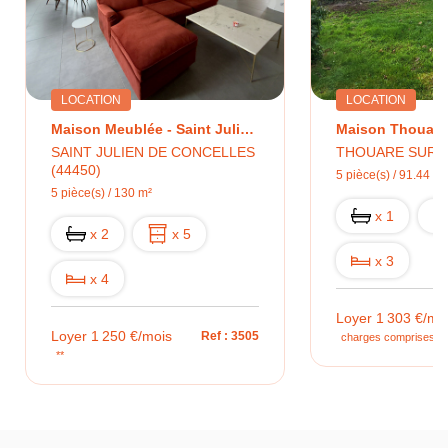
LOCATION
LOCATION
Maison Meublée - Saint Julien De Concelles 130 M2
SAINT JULIEN DE CONCELLES
THOUARE SUR L
(44450)
5 pièce(s) / 91.44 m²
5 pièce(s) / 130 m²
x 1
x 2
x 5
x 3
x 4
Loyer 1 303 €/mo
Loyer 1 250 €/mois
Ref : 3505
charges comprises **
**