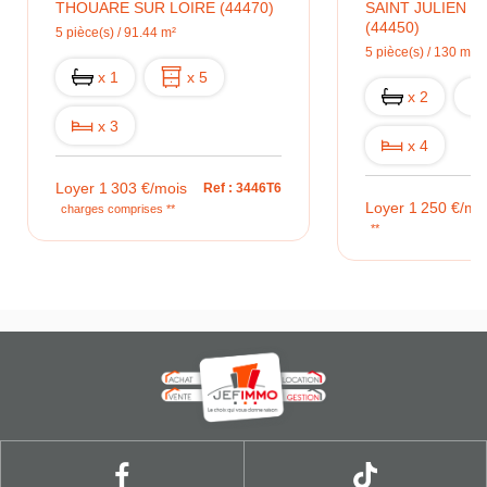
THOUARE SUR LOIRE (44470)
SAINT JULIEN 
(44450)
5 pièce(s) / 91.44 m²
5 pièce(s) / 130 m²
x 1
x 5
x 2
x 3
x 4
Loyer 1 303 €/mois
Ref : 3446T6
Loyer 1 250 €/mo
charges comprises **
**