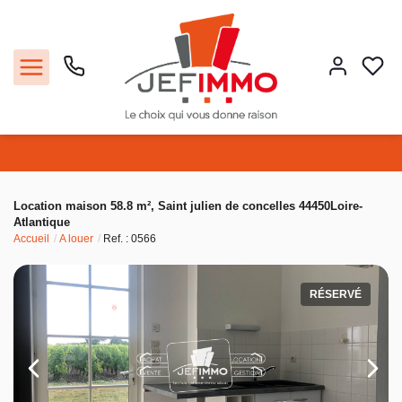
Acheter
Location maison 58.8 m², Saint julien de concelles 44450Loire-
Atlantique
Louer
Accueil
A louer
Ref. : 0566
Vendre
RÉSERVÉ
Faire gérer
Estimer