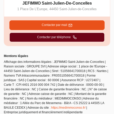
JEFIMMO Saint-Julien-De-Concelles
1 Place De L'Europe
,
44450
Saint-Julien-de-Concelles
Contacter par mail
Contacter par téléphone
Mentions légales
Affichage des informations légales : JEFIMMO Saint-Julien-de-Concelles |
Raison sociale : GROUPE SVI | Adresse siège social : 1 place de l'Europe -
44450 Saint-Julien-de-Concelles | Siret : 51056641700018 | RCS : Nantes |
Numero TVA Intracommunautaire : FR0551056641700018 | Forme
juridique : SAS | Capital social : 60 000€ | Assurance RCP : U272407 |
Carte T : CPI 4401 2016 000 004 742 | Date de délivrance : 0000-00-00 |
Lieu de délivrance : NC | Caisse de garantie financière : NC. | N° de caisse
de garantie : NC | Adresse caisse de garantie : NC | Montant de la garantie
financière : NC | Nom du médiateur : MEDIMMOCONSO | Adresse du
médiateur : 1 Allée du Parc de Mesemena - Bât A - CS 25222 à 44505 LA
BAULE CEDEX | Adresse du site :
https://medimmoconso.fr/
|
Entreprise juridiquement et financièrement indépendante