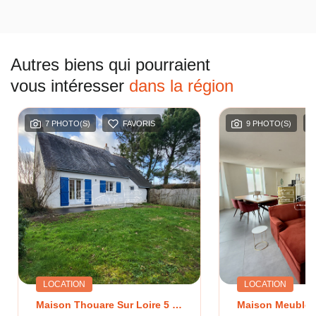
Autres biens qui pourraient
vous intéresser
dans la région
7 PHOTO(S)
FAVORIS
9 PHOTO(S)
LOCATION
LOCATION
Maison Thouare Sur Loire 5 Pièce(s) 91.44m²