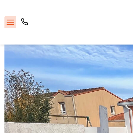
Location maison 60 m², Saint julien de concelles 44450Loire-
Atlantique
Accueil
A louer
Ref. : 12522
Acheter
Louer
Vendre
Faire gérer
Estimer