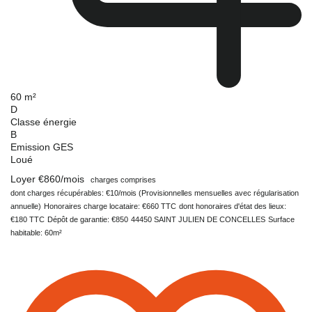
60 m²
D
Classe énergie
B
Emission GES
Loué
Loyer €860/mois
charges comprises
dont charges récupérables: €10/mois (Provisionnelles mensuelles avec régularisation
annuelle)
Honoraires charge locataire: €660 TTC
dont honoraires d'état des lieux:
€180 TTC
Dépôt de garantie: €850
44450 SAINT JULIEN DE CONCELLES
Surface
habitable: 60m²