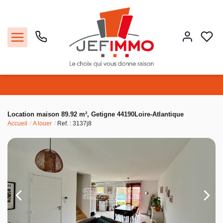
Acheter
Location maison 89.92 m², Getigne 44190Loire-Atlantique
Accueil
A louer
Ref. : 3137j8
Louer
Vendre
Faire gérer
Estimer