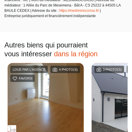
financière : NC | Nom du médiateur : MEDIMMOCONSO | Adresse du
médiateur : 1 Allée du Parc de Mesemena - Bât A - CS 25222 à 44505 LA
BAULE CEDEX | Adresse du site :
https://medimmoconso.fr/
|
Entreprise juridiquement et financièrement indépendante
Autres biens qui pourraient
vous intéresser
dans la région
LOUE PAR L'AGENCE
4 PHOTO(S)
3 PHOTO(S)
FAVORIS