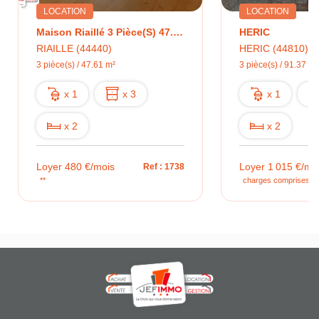
LOCATION
LOCATION
Maison Riaillé 3 Pièce(s) 47.61 M2
HERIC
RIAILLE (44440)
HERIC (44810)
3 pièce(s) / 47.61 m²
3 pièce(s) / 91.37 m²
x 1
x 3
x 1
x 2
x 2
Loyer 480 €/mois
Loyer 1 015 €/mo
Ref : 1738
**
charges comprises **