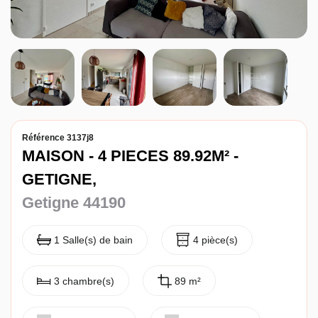
Entreprise
Nos agences
Référence 3137j8
MAISON - 4 PIECES 89.92M² -
GETIGNE,
Getigne 44190
1 Salle(s) de bain
4 pièce(s)
3 chambre(s)
89 m²