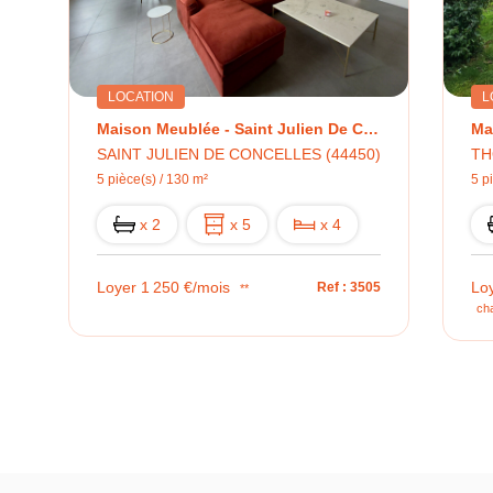
LOCATION
L
Maison Meublée - Saint Julien De Concelles 130 M2
SAINT JULIEN DE CONCELLES (44450)
TH
5 pièce(s) / 130 m²
5 p
x 2
x 5
x 4
Loyer 1 250 €/mois
Lo
Ref : 3505
**
ch