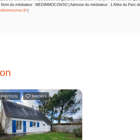
 NC | Nom du médiateur : MEDIMMOCONSO | Adresse du médiateur : 1 Allée du Parc
medimmoconso.fr/
|
ion
 PHOTO(S)
FAVORIS