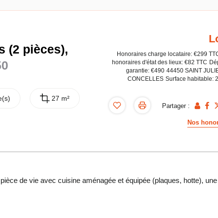
L
 (2 pièces),
Honoraires charge locataire: €299 TT
50
honoraires d'état des lieux: €82 TTC
Dé
garantie: €490
44450 SAINT JULI
CONCELLES
Surface habitable: 
(s)
27 m²
Partager :
Nos honor
ièce de vie avec cuisine aménagée et équipée (plaques, hotte), une