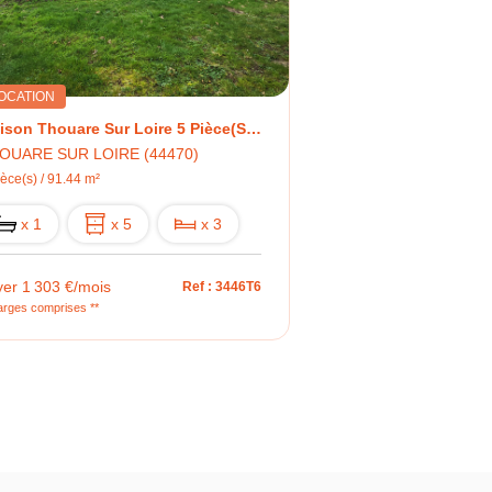
OCATION
Maison Thouare Sur Loire 5 Pièce(s) 91.44m²
OUARE SUR LOIRE (44470)
ièce(s) / 91.44 m²
x 1
x 5
x 3
yer 1 303 €/mois
Ref : 3446T6
arges comprises **