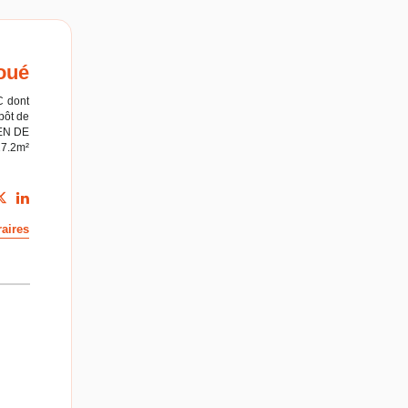
oué
C
dont
pôt de
EN DE
27.2m²
aires