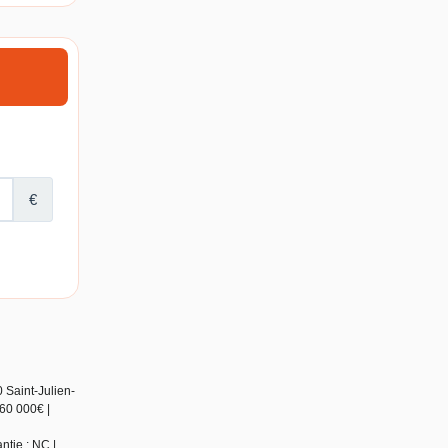
 Saint-Julien-
60 000€ |
ntie : NC |