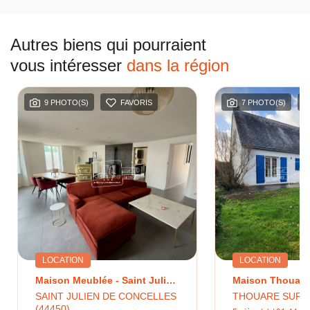
Autres biens qui pourraient
vous intéresser
dans la région
9 PHOTO(S)
FAVORIS
7 PHOTO(S)
LOCATION
LOCATION
Maison Meublée - Saint Julien De Concelles 130 M2
SAINT JULIEN DE CONCELLES
THOUARE SUR L
(44450)