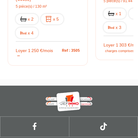
5 pièce(s) / 91.44 m²
5 pièce(s) / 130 m²
x 1
x 2
x 5
x 3
x 4
Loyer 1 303 €/mo
Loyer 1 250 €/mois
Ref : 3505
charges comprises **
**