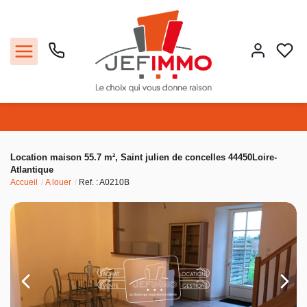
Acheter
Location maison 55.7 m², Saint julien de concelles 44450Loire-
Atlantique
Louer
Accueil
A louer
Ref. : A0210B
Vendre
Faire gérer
Estimer