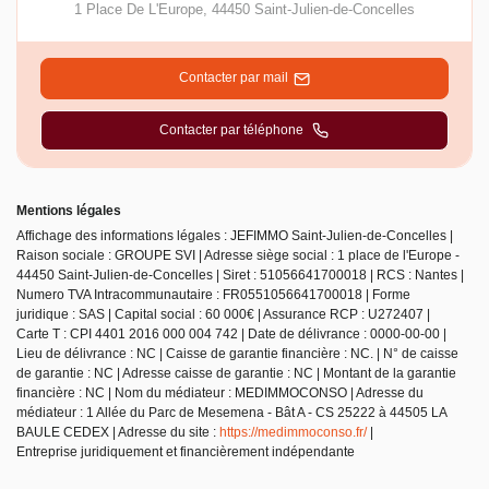
1 Place De L'Europe
,
44450
Saint-Julien-de-Concelles
Contacter par mail
Contacter par téléphone
Mentions légales
Affichage des informations légales : JEFIMMO Saint-Julien-de-Concelles |
Raison sociale : GROUPE SVI | Adresse siège social : 1 place de l'Europe -
44450 Saint-Julien-de-Concelles | Siret : 51056641700018 | RCS : Nantes |
Numero TVA Intracommunautaire : FR0551056641700018 | Forme
juridique : SAS | Capital social : 60 000€ | Assurance RCP : U272407 |
Carte T : CPI 4401 2016 000 004 742 | Date de délivrance : 0000-00-00 |
Lieu de délivrance : NC | Caisse de garantie financière : NC. | N° de caisse
de garantie : NC | Adresse caisse de garantie : NC | Montant de la garantie
financière : NC | Nom du médiateur : MEDIMMOCONSO | Adresse du
médiateur : 1 Allée du Parc de Mesemena - Bât A - CS 25222 à 44505 LA
BAULE CEDEX | Adresse du site :
https://medimmoconso.fr/
|
Entreprise juridiquement et financièrement indépendante