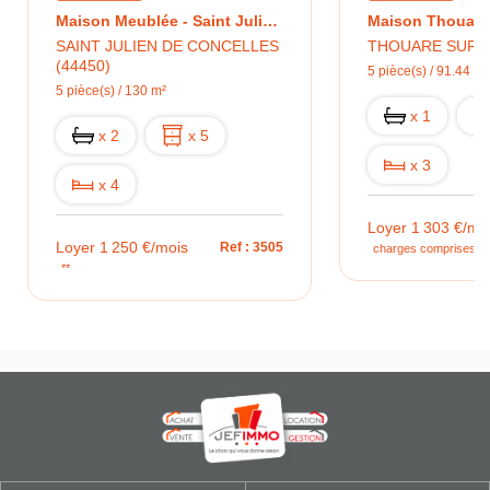
Maison Meublée - Saint Julien De Concelles 130 M2
SAINT JULIEN DE CONCELLES
THOUARE SUR L
(44450)
5 pièce(s) / 91.44 m²
5 pièce(s) / 130 m²
x 1
x 2
x 5
x 3
x 4
Loyer 1 303 €/mo
Loyer 1 250 €/mois
Ref : 3505
charges comprises **
**