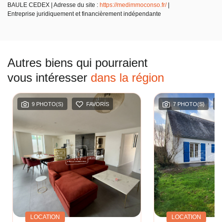
BAULE CEDEX | Adresse du site :
https://medimmoconso.fr/
|
Entreprise juridiquement et financièrement indépendante
Autres biens qui pourraient
vous intéresser
dans la région
9 PHOTO(S)
FAVORIS
7 PHOTO(S)
LOCATION
LOCATION