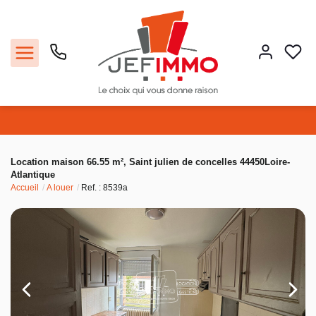
Acheter
Location maison 66.55 m², Saint julien de concelles 44450Loire-
Atlantique
Louer
Accueil
A louer
Ref. : 8539a
Vendre
Faire gérer
Estimer