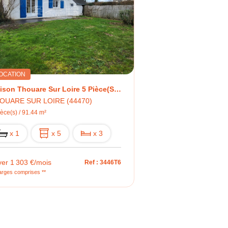
OCATION
Maison Thouare Sur Loire 5 Pièce(s) 91.44m²
OUARE SUR LOIRE (44470)
ièce(s) / 91.44 m²
x 1
x 5
x 3
yer 1 303 €/mois
Ref : 3446T6
arges comprises **