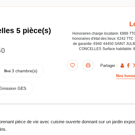
L
lles 5 pièce(s)
Honoraires charge locataire: €886 TT
honoraires d'état des lieux: €242 TTC
de garantie: €940
44450 SAINT JULI
50
CONCELLES
Surface habitable: 
Partager :
3 chambre(s)
Nos honor
Emission GES
enant pièce de vie avec cuisine ouverte donnant sur un jardin expo
ins.