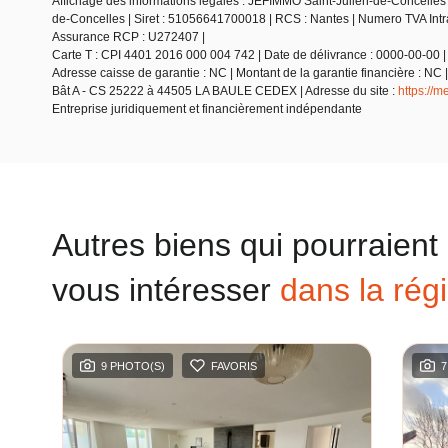
Affichage des informations légales : JEFIMMO Saint-Julien-de-Concelles 
de-Concelles | Siret : 51056641700018 | RCS : Nantes | Numero TVA Int
Assurance RCP : U272407 |
Carte T : CPI 4401 2016 000 004 742 | Date de délivrance : 0000-00-00 | L
Adresse caisse de garantie : NC | Montant de la garantie financière :
Bât A - CS 25222 à 44505 LA BAULE CEDEX | Adresse du site :
https://
Entreprise juridiquement et financièrement indépendante
Autres biens qui pourraient
vous intéresser
dans la rég
9 PHOTO(S)
FAVORIS
7