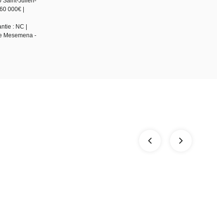
 Saint-Julien-
60 000€ |
ntie : NC |
 de Mesemena -