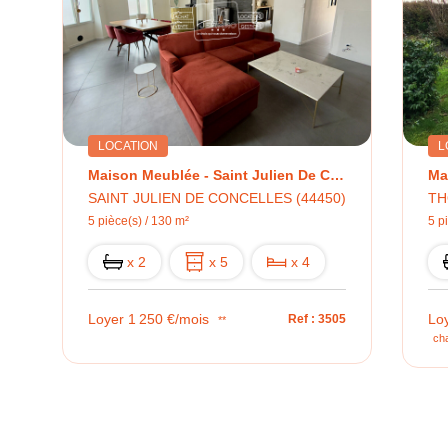
LOCATION
L
Maison Meublée - Saint Julien De Concelles 130 M2
SAINT JULIEN DE CONCELLES (44450)
TH
5 pièce(s) / 130 m²
5 p
x 2
x 5
x 4
Loyer 1 250 €/mois
Lo
Ref : 3505
**
ch