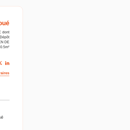
oué
C
dont
Dépôt
EN DE
80.5m²
aires
sé