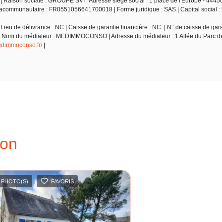
| Raison sociale : GROUPE SVI | Adresse siège social : 1 place de l'Europe - 44450
racommunautaire : FR0551056641700018 | Forme juridique : SAS | Capital social : 
ieu de délivrance : NC | Caisse de garantie financière : NC. | N° de caisse de gara
 NC | Nom du médiateur : MEDIMMOCONSO | Adresse du médiateur : 1 Allée du Parc
medimmoconso.fr/
|
ion
 PHOTO(S)
FAVORIS