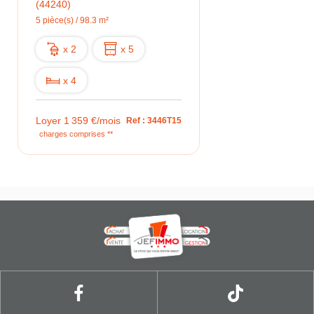
(44240)
5 pièce(s) / 98.3 m²
x 2
x 5
x 4
Loyer 1 359 €/mois
Ref : 3446T15
charges comprises **