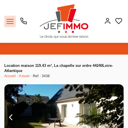
Acheter
Location maison 119.43 m², La chapelle sur erdre 44240Loire-
Atlantique
Louer
Accueil
A louer
Ref. : 3438
Vendre
Faire gérer
Estimer