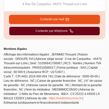
4 Rue De Carquefou
,
44470
Thouaré-sur-Loire
Contacter par mail
Contacter par téléphone
Mentions légales
Affichage des informations légales : JEFIMMO Thouaré | Raison
sociale : GROUPE SVI | Adresse siège social : 4 rue de Carquefou - 44470
Thouaré-sur-Loire | Siret : 51056641700067 | RCS : Nantes | Numero TVA
Intracommunautaire : FR05510566417 | Forme juridique : SAS | Capital
social : 60 000 € | Assurance RCP : U272407 |
Carte T : CPI 4401 2016 000 004 742 | Date de délivrance : 0000-00-00 |
Lieu de délivrance : NC | Caisse de garantie financière : NC. | N° de caisse
de garantie : NC | Adresse caisse de garantie : NC | Montant de la garantie
financière : NC | Nom du médiateur : MEDIMMOCONSO | Adresse du
médiateur : 1 Allée du Parc de Mesemena - Bât A - CS 25222 à 44505 LA
BAULE CEDEX | Adresse du site :
https://medimmoconso.fr/
|
Entreprise juridiquement et financièrement indépendante