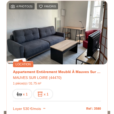
4 PHOTO(S)
FAVORIS
LOCATION
Appartement Entièrement Meublé À Mauves Sur Loire 1 Pièce(s) 31.75 M2
MAUVES SUR LOIRE (44470)
1 pièce(s) / 31.75 m²
x 1
x 1
Loyer 530 €/mois
Ref : 3580
**