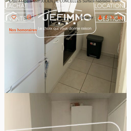
€720
44450 SAINT JULIEN DE CONCELLES
Surface habitable: 69m²
Partager :
Nos honoraires
PROCHE BOURG
Lumineux et spacieux
Déposez vos valises dans cet appartement de type 3
comprenant : entrée avec grand placard, salon-séjour avec
cuisine ouverte aménagée, équipée, (plaques, hotte), une
buanderie, une salle de bains, deux chambres avec
placards.
Un garage et une place de parking.
A louer de suite
Loyer : 720 €+ 7 € de charges pour l'entretien de la
chaudière