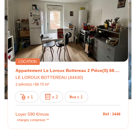
LOCATION
Appartement Le Loroux Bottereau 2 Pièce(s) 68.75 M2
LE LOROUX BOTTEREAU (44430)
2 pièce(s) / 68.75 m²
x 1
x 2
x 1
Loyer 590 €/mois
Ref : 3446
charges comprises **