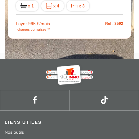
x 1
x 4
x 3
Loyer 995 €/mois
Ref : 3592
charges comprises **
LIENS UTILES
Nos outils