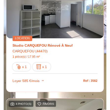
LOCATION
Studio CARQUEFOU Rénové À Neuf
CARQUEFOU (44470)
1 pièce(s) / 17.95 m²
x 1
x 1
Loyer 585 €/mois
Ref : 3582
**
4 PHOTO(S)
FAVORIS