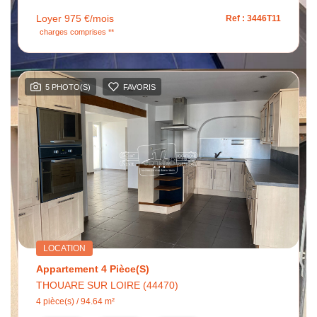
Loyer 975 €/mois
Ref : 3446T11
charges comprises **
5 PHOTO(S)
FAVORIS
LOCATION
Appartement 4 Pièce(s)
THOUARE SUR LOIRE (44470)
4 pièce(s) / 94.64 m²