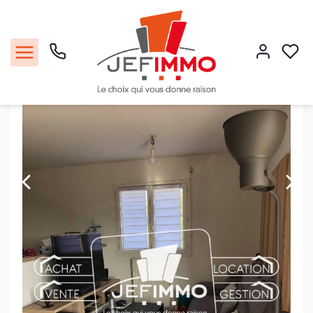
Location appartement 69 m², Saint julien de concelles 44450Loire-
Atlantique
Accueil
3 pièces
Ref. : 2327a
Acheter
Louer
Vendre
Faire gérer
Estimer