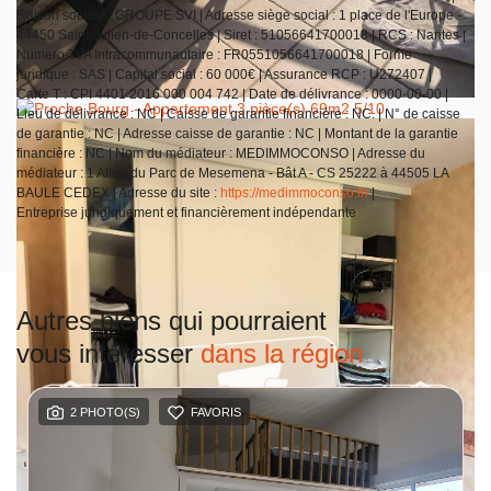
Raison sociale : GROUPE SVI | Adresse siège social : 1 place de l'Europe -
44450 Saint-Julien-de-Concelles | Siret : 51056641700018 | RCS : Nantes |
Numero TVA Intracommunautaire : FR0551056641700018 | Forme
juridique : SAS | Capital social : 60 000€ | Assurance RCP : U272407 |
Carte T : CPI 4401 2016 000 004 742 | Date de délivrance : 0000-00-00 |
Lieu de délivrance : NC | Caisse de garantie financière : NC. | N° de caisse
de garantie : NC | Adresse caisse de garantie : NC | Montant de la garantie
financière : NC | Nom du médiateur : MEDIMMOCONSO | Adresse du
médiateur : 1 Allée du Parc de Mesemena - Bât A - CS 25222 à 44505 LA
BAULE CEDEX | Adresse du site :
https://medimmoconso.fr/
|
Entreprise juridiquement et financièrement indépendante
Autres biens qui pourraient
vous intéresser
dans la région
2 PHOTO(S)
FAVORIS