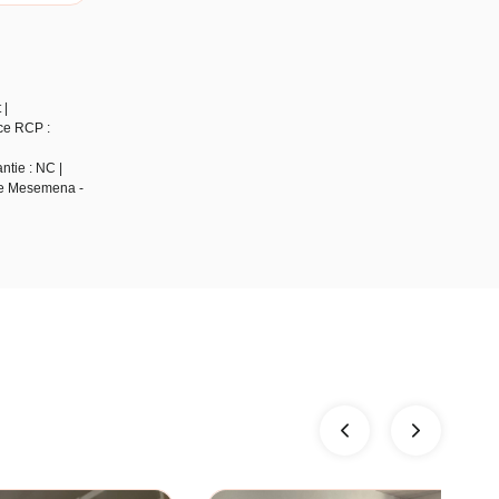
 |
ce RCP :
ntie : NC |
 de Mesemena -