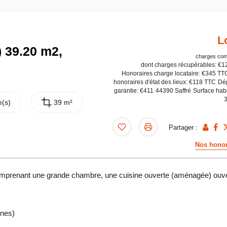
L
) 39.20 m2,
charges com
dont charges récupérables: €1
Honoraires charge locataire: €345 TT
honoraires d'état des lieux: €118 TTC
Dé
garantie: €411
44390 Saffré
Surface habi
(s)
39 m²
Partager :
Nos honor
omprenant une grande chambre, une cuisine ouverte (aménagée) ouv
unes)