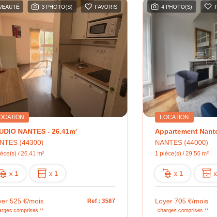
VEAUTÉ
3 PHOTO(S)
FAVORIS
4 PHOTO(S)
OCATION
LOCATION
UDIO NANTES - 26.41m²
NTES (44300)
NANTES (44000)
ièce(s) / 26.41 m²
1 pièce(s) / 29.56 m²
x 1
x 1
x 1
x
yer 525 €/mois
Loyer 705 €/mois
Ref : 3587
arges comprises **
charges comprises **