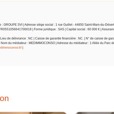
 : GROUPE SVI | Adresse siège social : 1 rue Guillet - 44850 Saint-Mars-du-Désert
R0551056641700018 | Forme juridique : SAS | Capital social : 60 000 € | Assuran
ieu de délivrance : NC | Caisse de garantie financière : NC. | N° de caisse de gara
 NC | Nom du médiateur : MEDIMMOCONSO | Adresse du médiateur : 1 Allée du Parc
medimmoconso.fr/
|
ion