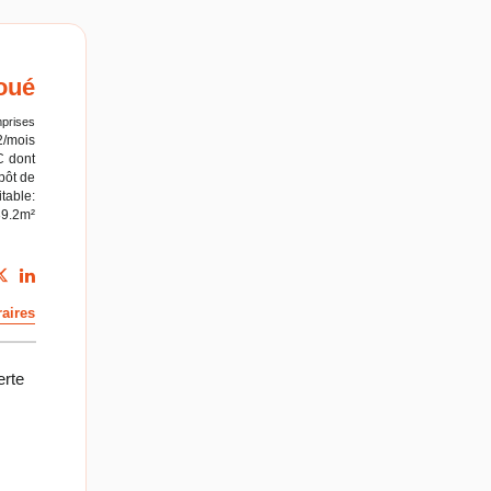
oué
prises
2/mois
C
dont
pôt de
table:
39.2m²
aires
erte