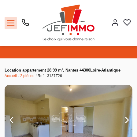
Acheter
Location appartement 28.99 m², Nantes 44300Loire-Atlantique
Accueil
2 pièces
Ref. : 3137T26
Louer
Vendre
Faire gérer
Estimer