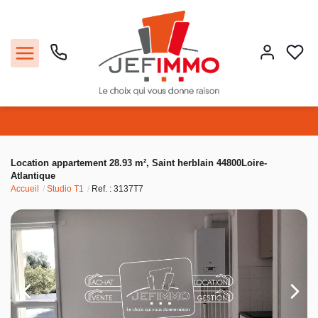
Acheter
Location appartement 28.93 m², Saint herblain 44800Loire-
Atlantique
Louer
Accueil
Studio T1
Ref. : 3137T7
Vendre
Faire gérer
Estimer