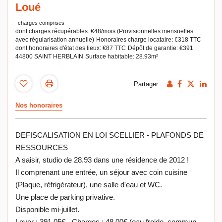
Loué
charges comprises
dont charges récupérables: €48/mois (Provisionnelles mensuelles
avec régularisation annuelle)
Honoraires charge locataire: €318 TTC
dont honoraires d'état des lieux: €87 TTC
Dépôt de garantie: €391
44800 SAINT HERBLAIN
Surface habitable: 28.93m²
Partager :
Nos honoraires
DEFISCALISATION EN LOI SCELLIER - PLAFONDS DE
RESSOURCES
A saisir, studio de 28.93 dans une résidence de 2012 !
Il comprenant une entrée, un séjour avec coin cuisine
(Plaque, réfrigérateur), une salle d'eau et WC.
Une place de parking privative.
Disponible mi-juillet.
Loyer : 391.05€ - Charges : 48.00€ (eau froide, commun,