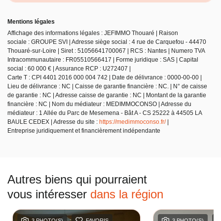
Mentions légales
Affichage des informations légales : JEFIMMO Thouaré | Raison
sociale : GROUPE SVI | Adresse siège social : 4 rue de Carquefou - 44470
Thouaré-sur-Loire | Siret : 51056641700067 | RCS : Nantes | Numero TVA
Intracommunautaire : FR05510566417 | Forme juridique : SAS | Capital
social : 60 000 € | Assurance RCP : U272407 |
Carte T : CPI 4401 2016 000 004 742 | Date de délivrance : 0000-00-00 |
Lieu de délivrance : NC | Caisse de garantie financière : NC. | N° de caisse
de garantie : NC | Adresse caisse de garantie : NC | Montant de la garantie
financière : NC | Nom du médiateur : MEDIMMOCONSO | Adresse du
médiateur : 1 Allée du Parc de Mesemena - Bât A - CS 25222 à 44505 LA
BAULE CEDEX | Adresse du site :
https://medimmoconso.fr/
|
Entreprise juridiquement et financièrement indépendante
Autres biens qui pourraient
vous intéresser
dans la région
3 PHOTO(S)
FAVORIS
3 PHOTO(S)