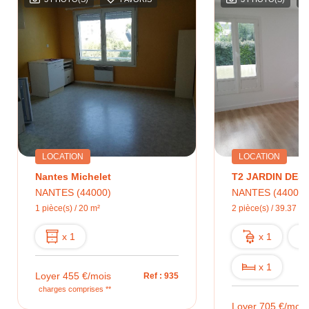
LOCATION
LOCATION
Nantes Michelet
T2 JARDIN DES
NANTES (44000)
NANTES (44000)
1 pièce(s) / 20 m²
2 pièce(s) / 39.37 m²
x 1
x 1
x 1
Loyer 455 €/mois
Ref : 935
charges comprises **
Loyer 705 €/mois