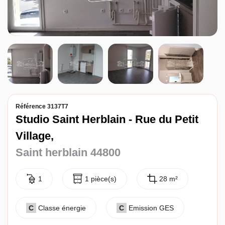
Entreprise
Nos agences
Référence 3137T7
Studio Saint Herblain - Rue du Petit
Village,
Saint herblain 44800
1
1 pièce(s)
28 m²
C
Classe énergie
C
Emission GES