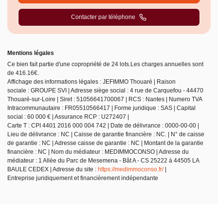
Contacter par téléphone
Mentions légales
Ce bien fait partie d'une copropriété de 24 lots.Les charges annuelles sont
de 416.16€.
Affichage des informations légales : JEFIMMO Thouaré | Raison
sociale : GROUPE SVI | Adresse siège social : 4 rue de Carquefou - 44470
Thouaré-sur-Loire | Siret : 51056641700067 | RCS : Nantes | Numero TVA
Intracommunautaire : FR05510566417 | Forme juridique : SAS | Capital
social : 60 000 € | Assurance RCP : U272407 |
Carte T : CPI 4401 2016 000 004 742 | Date de délivrance : 0000-00-00 |
Lieu de délivrance : NC | Caisse de garantie financière : NC. | N° de caisse
de garantie : NC | Adresse caisse de garantie : NC | Montant de la garantie
financière : NC | Nom du médiateur : MEDIMMOCONSO | Adresse du
médiateur : 1 Allée du Parc de Mesemena - Bât A - CS 25222 à 44505 LA
BAULE CEDEX | Adresse du site :
https://medimmoconso.fr/
|
Entreprise juridiquement et financièrement indépendante