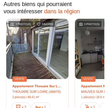
Autres biens qui pourraient
vous intéresser
dans la région
4 PHOTO(S)
FAVORIS
3 PHOTO(S)
VENTE
VENTE
Appartement Thouare Sur Loire 2 Pièces 48.41 M2
THOUARE SUR LOIRE (44470)
MAUVES SUR LOI
2 pièce(s) / 48.41 m²
1 pièce(s) / 28.6 m²
x 2
x 1
x 1