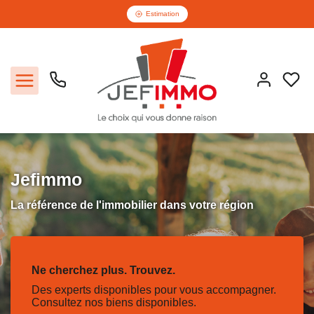
Estimation
Acheter
Jefimmo
Louer
La référence de l'immobilier dans votre région
Vendre
Ne cherchez plus. Trouvez.
Faire gérer
Des experts disponibles pour vous accompagner.
Consultez nos biens disponibles.