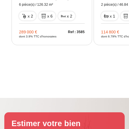
6 pièce(s) / 126.32 m²
2 pièce(s) / 46.84
x 2
x 6
x 2
x 1
31
289 000 €
114 800 €
Ref : 3585
dont 3.9% TTC d'honoraires
dont 6.79% TTC d'ho
Estimer votre bien