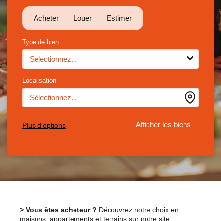
Estimer
Acheter
Louer
Estimer
Entreprise
Type de bien
Nos agences
Sélectionnez...
Localisation
Sélectionnez...
Plus d'options
> Vous êtes acheteur ?
Découvrez notre choix en
maisons, appartements et terrains sur notre site.